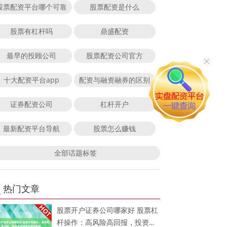
股票配资平台哪个可靠
股票配资是什么
股票有杠杆吗
鼎盛配资
最早的投顾公司
股票配资公司官方
十大配资平台app
配资与融资融券的区别
证券配资公司
杠杆开户
最新配资平台导航
股票怎么赚钱
全部话题标签
热门文章
股票开户证券公司哪家好 股票杠
杆操作：高风险高回报，投资者