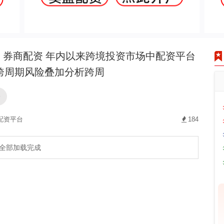
券商配资 年内以来跨境投资市场中配资平台
跨周期风险叠加分析跨周
资
配资平台
184
全部加载完成