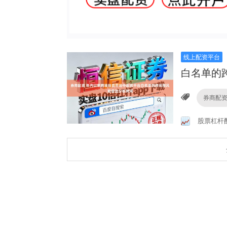
线上配资平台
白名单的
券商配
股票杠杆