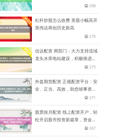
需
298
杠杆炒股怎么收费 美股小幅高开
英伟达再创历史新高
276
信达配资 两部门：大力支持流域
龙头水库电站建设，积极推进流
域
275
外盘期货配资 正规配资平台：安
全、正当、高效，助您竣事资产
升
271
股票按月配资 线上配资开户，轻
松开启股市投资新篇章，资金助
力
267