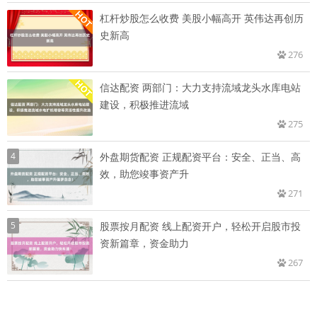
杠杆炒股怎么收费 美股小幅高开 英伟达再创历
史新高
276
信达配资 两部门：大力支持流域龙头水库电站
建设，积极推进流域
275
4
外盘期货配资 正规配资平台：安全、正当、高
效，助您竣事资产升
271
5
股票按月配资 线上配资开户，轻松开启股市投
资新篇章，资金助力
267