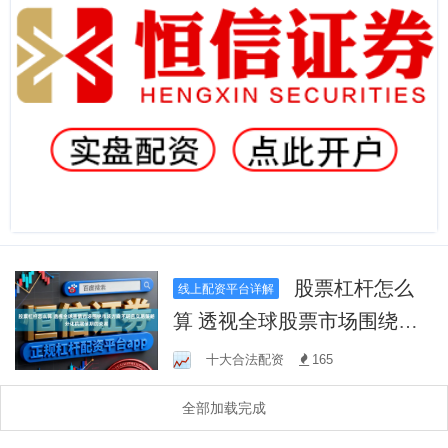
股票杠杆怎么
线上配资平台详解
算 透视全球股票市场围绕市
场方向不明且交易策略分化
十大合法配资
165
的震荡期的交易
全部加载完成