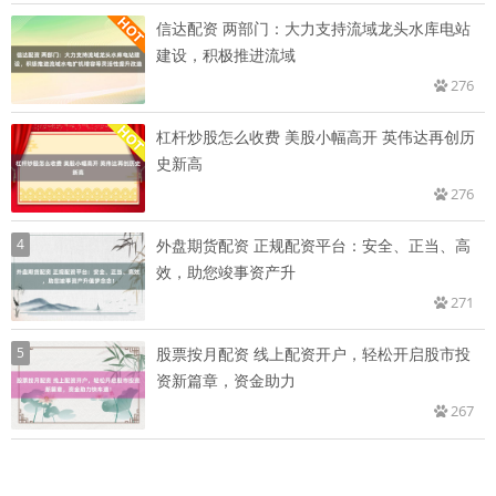
信达配资 两部门：大力支持流域龙头水库电站
建设，积极推进流域
276
杠杆炒股怎么收费 美股小幅高开 英伟达再创历
史新高
276
4
外盘期货配资 正规配资平台：安全、正当、高
效，助您竣事资产升
271
5
股票按月配资 线上配资开户，轻松开启股市投
资新篇章，资金助力
267