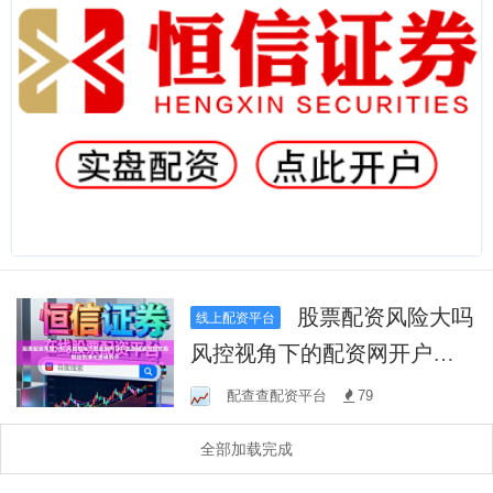
股票配资风险大吗
线上配资平台
风控视角下的配资网开户监
测阈值与预警规则趋势演化
配查查配资平台
79
逻辑拆分
全部加载完成