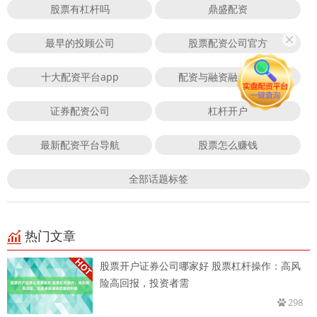
股票有杠杆吗
鼎盛配资
最早的投顾公司
股票配资公司官方
十大配资平台app
配资与融资融券的区别
证券配资公司
杠杆开户
最新配资平台导航
股票怎么赚钱
全部话题标签
热门文章
股票开户证券公司哪家好 股票杠杆操作：高风
险高回报，投资者需
298