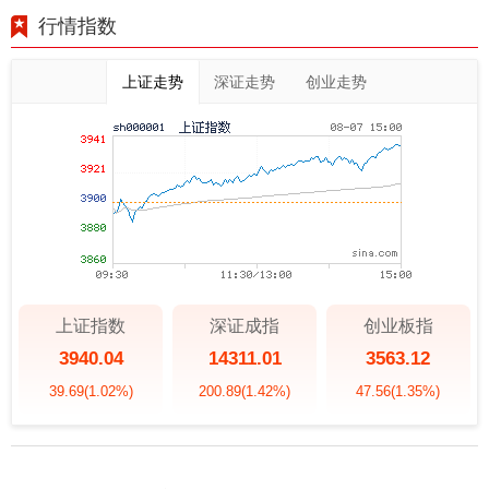
行情指数
上证走势
深证走势
创业走势
上证指数
深证成指
创业板指
3940.04
14311.01
3563.12
39.69
(1.02%)
200.89
(1.42%)
47.56
(1.35%)