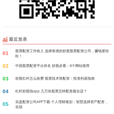
最近发表
股票配资工作收入 选择靠谱的炒股股票配资公司，赚钱更轻
01
松！
02
中国股票配资平台排名 炒股必看：8个网站推荐
03
炒股杠杆怎么收费 股票技术简配资：投资利器指南
04
杠杆炒股指app 几万块股票怎样配资最合适？
实盘配资公司APP下载 个人理财规划：智慧选择资产配资，
05
实现