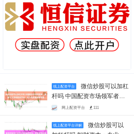
微信炒股可以加杠
线上配资平台
杆吗 中国配资市场领军者：
揭秘十大顶级配资平台，助
网上配资平台
111
力投资者稳健增值
微信炒股可以
线上配资平台详解