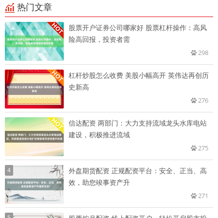
热门文章
股票开户证券公司哪家好 股票杠杆操作：高风
险高回报，投资者需
298
杠杆炒股怎么收费 美股小幅高开 英伟达再创历
史新高
276
信达配资 两部门：大力支持流域龙头水库电站
建设，积极推进流域
275
4
外盘期货配资 正规配资平台：安全、正当、高
效，助您竣事资产升
271
5