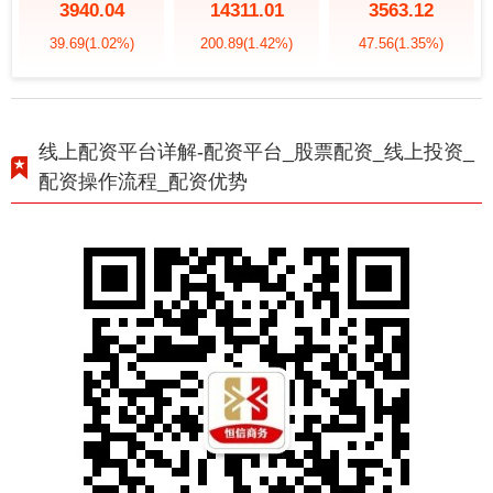
3940.04
14311.01
3563.12
39.69
(1.02%)
200.89
(1.42%)
47.56
(1.35%)
线上配资平台详解-配资平台_股票配资_线上投资_
配资操作流程_配资优势