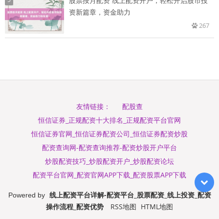
股票按月配资 线上配资开户，轻松开启股市投
资新篇章，资金助力
267
配股查
友情链接：
恒信证券_正规配资十大排名_正规配资平台官网
恒信证券官网_恒信证券配资公司_恒信证券配资炒股
配资查询网-配资查询推荐-配资炒股开户平台
炒股配资技巧_炒股配资开户_炒股配资论坛
配资平台官网_配资官网APP下载_配资股票APP下载
线上配资平台详解-配资平台_股票配资_线上投资_配资
Powered by
操作流程_配资优势
RSS地图
HTML地图