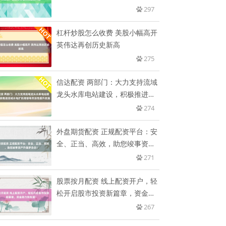
需
297
杠杆炒股怎么收费 美股小幅高开
英伟达再创历史新高
275
信达配资 两部门：大力支持流域
龙头水库电站建设，积极推进流
域
274
外盘期货配资 正规配资平台：安
全、正当、高效，助您竣事资产
升
271
股票按月配资 线上配资开户，轻
松开启股市投资新篇章，资金助
力
267