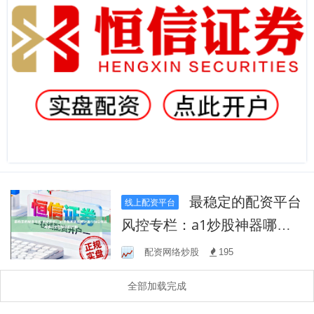
最稳定的配资平台
线上配资平台
风控专栏：a1炒股神器哪款
好在行情以修正与确认交替
配资网络炒股
195
推进的时期
全部加载完成