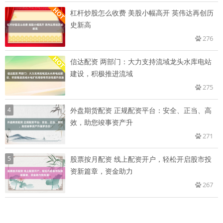
杠杆炒股怎么收费 美股小幅高开 英伟达再创历
史新高
276
信达配资 两部门：大力支持流域龙头水库电站
建设，积极推进流域
275
4
外盘期货配资 正规配资平台：安全、正当、高
效，助您竣事资产升
271
5
股票按月配资 线上配资开户，轻松开启股市投
资新篇章，资金助力
267