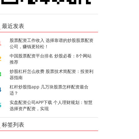
最近发表
股票配资工作收入 选择靠谱的炒股股票配资
1
公司，赚钱更轻松！
中国股票配资平台排名 炒股必看：8个网站
2
推荐
炒股杠杆怎么收费 股票技术简配资：投资利
3
器指南
杠杆炒股指app 几万块股票怎样配资最合
4
适？
实盘配资公司APP下载 个人理财规划：智慧
5
选择资产配资，实现
标签列表