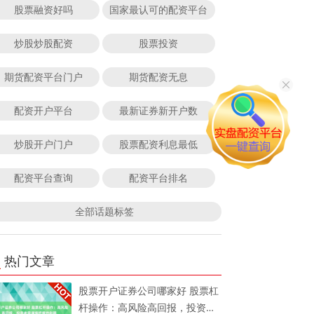
股票融资好吗
国家最认可的配资平台
炒股炒股配资
股票投资
期货配资平台门户
期货配资无息
配资开户平台
最新证券新开户数
炒股开户门户
股票配资利息最低
配资平台查询
配资平台排名
全部话题标签
热门文章
股票开户证券公司哪家好 股票杠
杆操作：高风险高回报，投资者