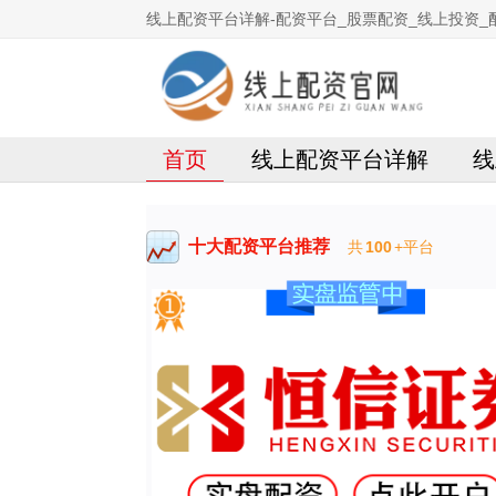
线上配资平台详解-配资平台_股票配资_线上投资_
首页
线上配资平台详解
线
十大配资平台推荐
共
100
+平台