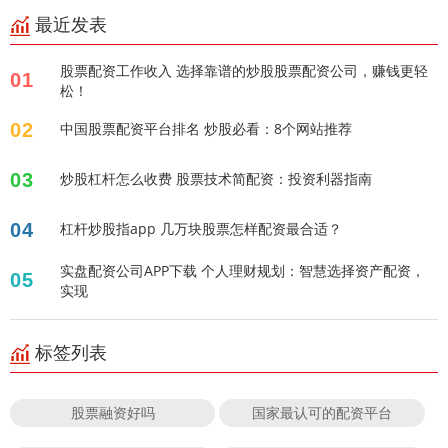
最近发表
股票配资工作收入 选择靠谱的炒股股票配资公司，赚钱更轻
01
松！
02
中国股票配资平台排名 炒股必看：8个网站推荐
03
炒股杠杆怎么收费 股票技术简配资：投资利器指南
04
杠杆炒股指app 几万块股票怎样配资最合适？
实盘配资公司APP下载 个人理财规划：智慧选择资产配资，
05
实现
标签列表
股票融资好吗
国家最认可的配资平台