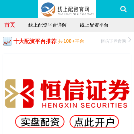
首页
线上配资平台详解
线上配资平台
十大配资平台推荐
恒信证券官网
共
100
+平台