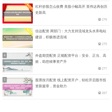
杠杆炒股怎么收费 美股小幅高开 英伟达再创历
史新高
276
信达配资 两部门：大力支持流域龙头水库电站
建设，积极推进流域
275
4
外盘期货配资 正规配资平台：安全、正当、高
效，助您竣事资产升
271
5
股票按月配资 线上配资开户，轻松开启股市投
资新篇章，资金助力
267