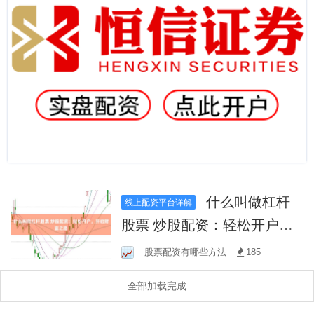
什么叫做杠杆
线上配资平台详解
股票 炒股配资：轻松开户，
开启财富之路
股票配资有哪些方法
185
全部加载完成