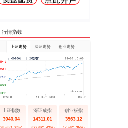
行情指数
上证走势
深证走势
创业走势
上证指数
深证成指
创业板指
3940.04
14311.01
3563.12
39.69
(1.02%)
200.89
(1.42%)
47.56
(1.35%)