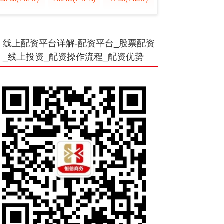
线上配资平台详解-配资平台_股票配资
_线上投资_配资操作流程_配资优势