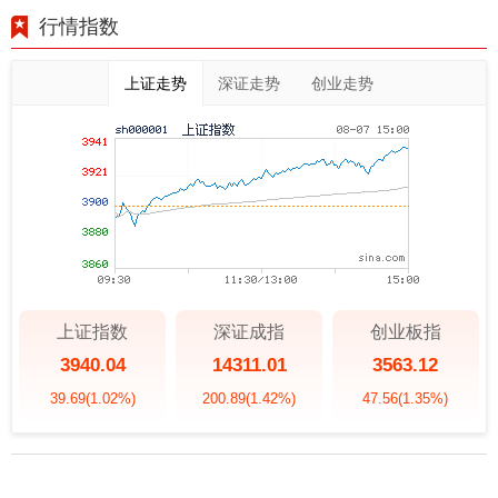
行情指数
上证走势
深证走势
创业走势
上证指数
深证成指
创业板指
3940.04
14311.01
3563.12
39.69
(1.02%)
200.89
(1.42%)
47.56
(1.35%)