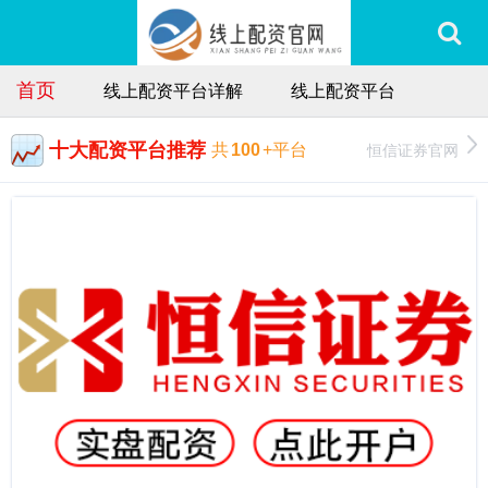
首页
线上配资平台详解
线上配资平台
十大配资平台推荐
恒信证券官网
共
100
+平台