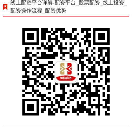
线上配资平台详解-配资平台_股票配资_线上投资_
配资操作流程_配资优势