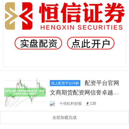
配资平台官网
线上配资平台详解
文商期货配资网信誉卓越，
专业配资服务助力投资者稳
十倍杠杆炒股
138
健盈利
全部加载完成