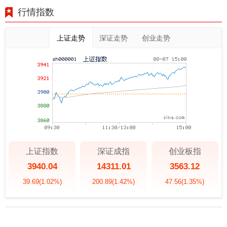
行情指数
上证走势
深证走势
创业走势
上证指数
深证成指
创业板指
3940.04
14311.01
3563.12
39.69
(1.02%)
200.89
(1.42%)
47.56
(1.35%)