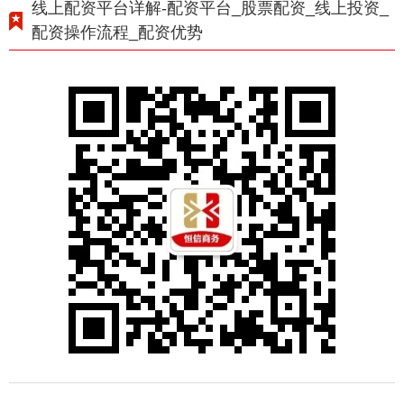
线上配资平台详解-配资平台_股票配资_线上投资_
配资操作流程_配资优势