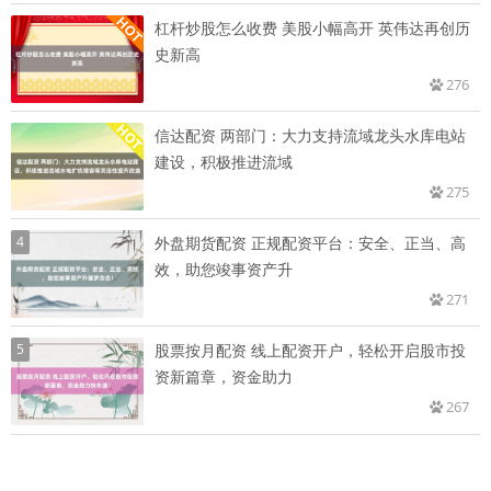
杠杆炒股怎么收费 美股小幅高开 英伟达再创历
史新高
276
信达配资 两部门：大力支持流域龙头水库电站
建设，积极推进流域
275
4
外盘期货配资 正规配资平台：安全、正当、高
效，助您竣事资产升
271
5
股票按月配资 线上配资开户，轻松开启股市投
资新篇章，资金助力
267