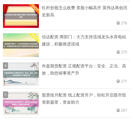
杠杆炒股怎么收费 美股小幅高开 英伟达再创历
史新高
276
信达配资 两部门：大力支持流域龙头水库电站
建设，积极推进流域
275
4
外盘期货配资 正规配资平台：安全、正当、高
效，助您竣事资产升
271
5
股票按月配资 线上配资开户，轻松开启股市投
资新篇章，资金助力
267