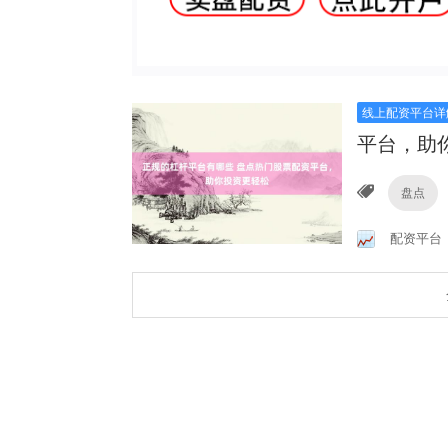
线上配资平台详
平台，助
盘点
配资平台