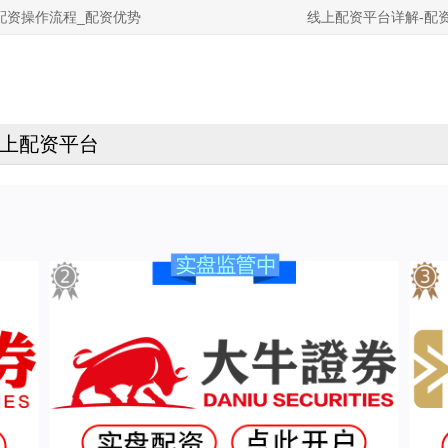
配资操作流程_配资优势
线上配资平台详解-配
上配资平台