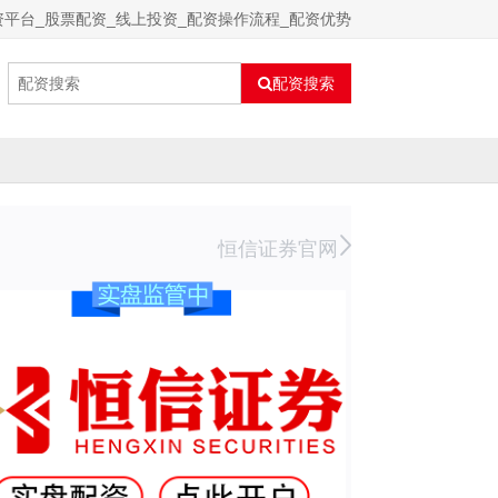
资平台_股票配资_线上投资_配资操作流程_配资优势
配资搜索
恒信证券官网