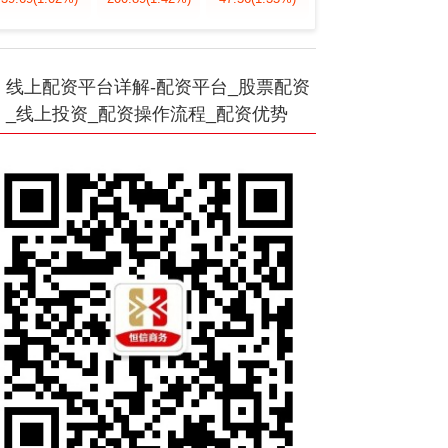
线上配资平台详解-配资平台_股票配资
_线上投资_配资操作流程_配资优势