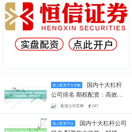
国内十大杠杆
线上配资平台详解
公司排名 期权配资：高效利
用资金，开启投资新策略，
配资公司官网
147
把握市场机遇
国内十大杠杆公司
线上配资平台