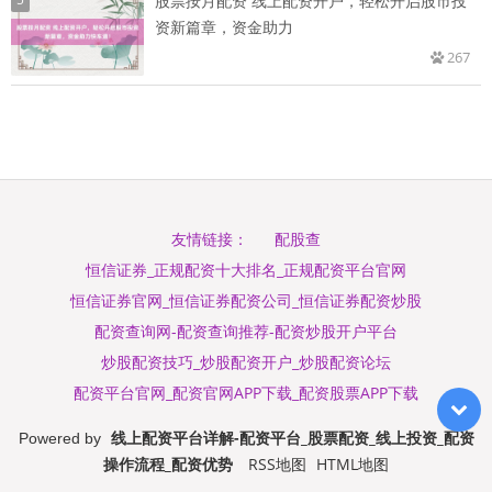
股票按月配资 线上配资开户，轻松开启股市投
资新篇章，资金助力
267
配股查
友情链接：
恒信证券_正规配资十大排名_正规配资平台官网
恒信证券官网_恒信证券配资公司_恒信证券配资炒股
配资查询网-配资查询推荐-配资炒股开户平台
炒股配资技巧_炒股配资开户_炒股配资论坛
配资平台官网_配资官网APP下载_配资股票APP下载
线上配资平台详解-配资平台_股票配资_线上投资_配资
Powered by
操作流程_配资优势
RSS地图
HTML地图