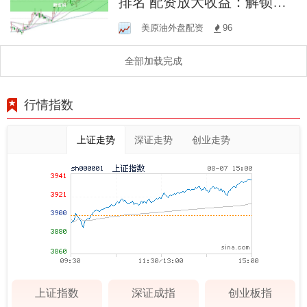
排名 配资放大收益：解锁财
富新密码
美原油外盘配资
96
全部加载完成
行情指数
上证走势
深证走势
创业走势
上证指数
深证成指
创业板指