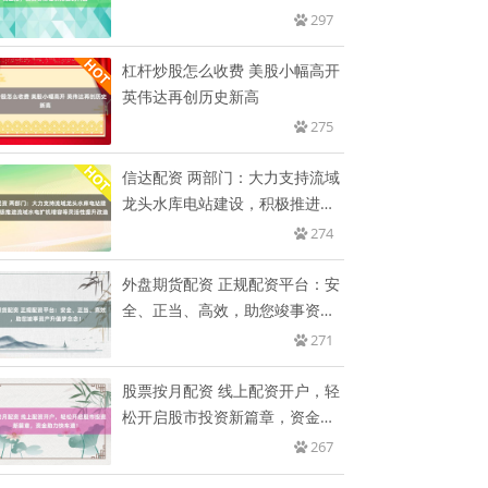
需
297
杠杆炒股怎么收费 美股小幅高开
英伟达再创历史新高
275
信达配资 两部门：大力支持流域
龙头水库电站建设，积极推进流
域
274
外盘期货配资 正规配资平台：安
全、正当、高效，助您竣事资产
升
271
股票按月配资 线上配资开户，轻
松开启股市投资新篇章，资金助
力
267