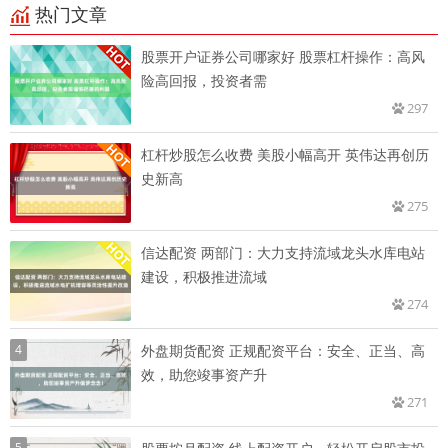
热门文章
股票开户证券公司哪家好 股票杠杆操作：高风
险高回报，投资者需
297
杠杆炒股怎么收费 美股小幅高开 英伟达再创历
史新高
275
信达配资 两部门：大力支持流域龙头水库电站
建设，积极推进流域
274
4
外盘期货配资 正规配资平台：安全、正当、高
效，助您竣事资产升
271
5