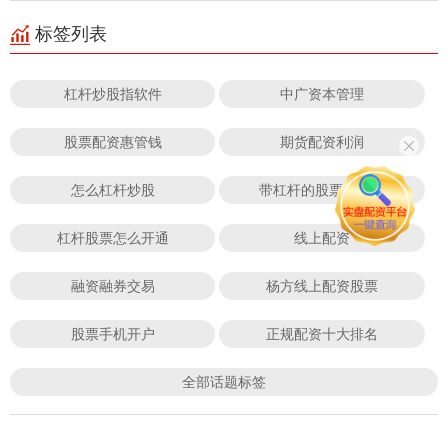
标签列表
杠杆炒股指软件
中广资本管理
股票配资惠管钱
期货配资利润
怎么杠杆炒股
带杠杆的股票有哪些
杠杆股票怎么开通
线上配资
融资融券交易
杨方线上配资股票
股票手机开户
正规配资十大排名
全部话题标签