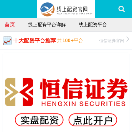
首页
线上配资平台详解
线上配资平台
十大配资平台推荐
恒信证券官网
共
100
+平台