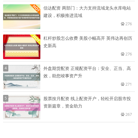
信达配资 两部门：大力支持流域龙头水库电站
建设，积极推进流域
276
杠杆炒股怎么收费 美股小幅高开 英伟达再创历
史新高
276
4
外盘期货配资 正规配资平台：安全、正当、高
效，助您竣事资产升
271
5
股票按月配资 线上配资开户，轻松开启股市投
资新篇章，资金助力
267