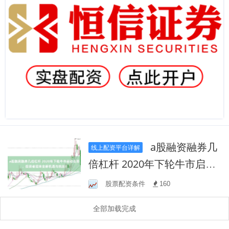
a股融资融券几
线上配资平台详解
倍杠杆 2020年下轮牛市启动
在即，投资者迎来全新机遇
股票配资条件
160
与挑战！
全部加载完成