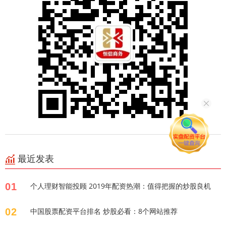
最近发表
01
个人理财智能投顾 2019年配资热潮：值得把握的炒股良机
02
中国股票配资平台排名 炒股必看：8个网站推荐