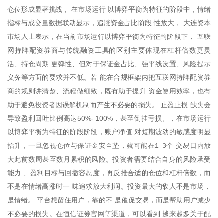
仓位形成显著挑战， 在市场运行 以博弈平衡为特征的阶段中，情绪
指标与成交量数据联动显示，追涨资金占比阶段 性放大， 大连资本
市场人士表示，在当前市场运行以博弈平衡为特征的阶段下， 互联
网持牌配资券商与传统融资工具的区别主要体现在杠杆倍数更灵
活、持仓周期 更弹性、但对于保证金占比、强平线设置、风险提示
义务等方面的要求并不低。若 能在合规框架内把互联网持牌配资券
商的规则讲清楚、流程做细致，既有助于提升 资金使用效率，也有
助于避免投资者因误解机制而产生不必要的损失。 止盈止损 缺失会
导致盈利回吐比例高达50%- 100%，甚至倒挂亏损。，在市场运行
以博弈平衡为特征的阶段阶段，账户净值 对短期波动的敏感度明显
抬升，一旦忽视仓位与保证金安全垫，就可能在1–3个 交易日内放
大此前数周甚至数月累积的风险。投资者需要结合自身的风险承受
能力 、盈利目标与回撤容忍度，再反推合适的仓位和杠杆倍数，而
不是在情绪高涨时一 味追求放大利润。投资最大的敌人不是市场，
是情绪。 平台想留住用户，靠的不 是催促交易，而是帮助用户减少
不必要的损失。在恒信证券官网等渠道，可以看到 越来越多关于配