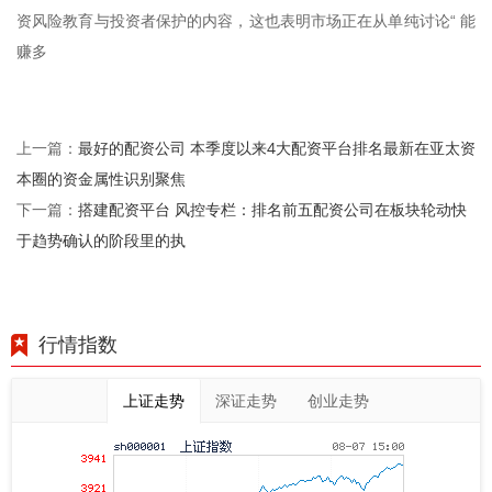
资风险教育与投资者保护的内容，这也表明市场正在从单纯讨论“ 能
赚多
最好的配资公司 本季度以来4大配资平台排名最新在亚太资
上一篇：
本圈的资金属性识别聚焦
搭建配资平台 风控专栏：排名前五配资公司在板块轮动快
下一篇：
于趋势确认的阶段里的执
行情指数
上证走势
深证走势
创业走势