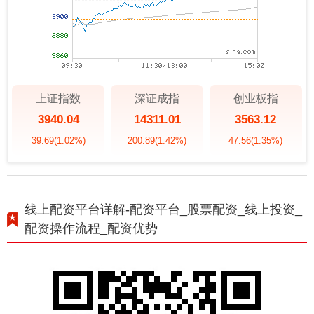
上证指数
深证成指
创业板指
3940.04
14311.01
3563.12
39.69
(1.02%)
200.89
(1.42%)
47.56
(1.35%)
线上配资平台详解-配资平台_股票配资_线上投资_
配资操作流程_配资优势