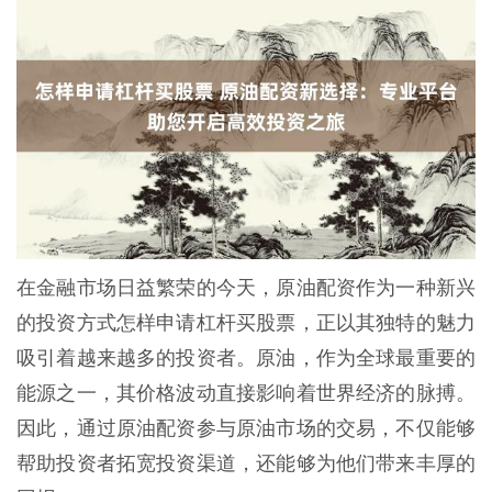
在金融市场日益繁荣的今天，原油配资作为一种新兴
的投资方式怎样申请杠杆买股票，正以其独特的魅力
吸引着越来越多的投资者。原油，作为全球最重要的
能源之一，其价格波动直接影响着世界经济的脉搏。
因此，通过原油配资参与原油市场的交易，不仅能够
帮助投资者拓宽投资渠道，还能够为他们带来丰厚的