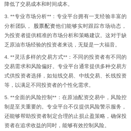
降低了交易成本和时间成本。
3. **专业市场分析**：专业平台拥有一支经验丰富的
股票配资
分析团队，
他们能够实时跟踪市场动态，
为投资者提供精准的市场分析和策略建议。这对于缺
乏原油市场经验的投资者来说，无疑是一大福音。
4. **灵活多样的交易方式**：不同的投资者有不同的
交易需求和风险偏好。专业平台通常提供多种交易方
式供投资者选择，如短线交易、中线交易、长线投资
等，以满足不同投资者的个性化需求。
5. **全面的风险控制**：在原油配资交易中，风险控
制是至关重要的。专业平台不仅提供风险警示服务，
还能够帮助投资者制定合理的止损止盈策略，确保投
资者在追求收益的同时，能够有效控制风险。