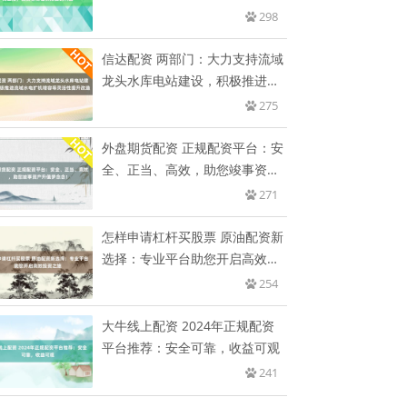
需
298
信达配资 两部门：大力支持流域
龙头水库电站建设，积极推进流
域
275
外盘期货配资 正规配资平台：安
全、正当、高效，助您竣事资产
升
271
怎样申请杠杆买股票 原油配资新
选择：专业平台助您开启高效投
资
254
大牛线上配资 2024年正规配资
平台推荐：安全可靠，收益可观
241