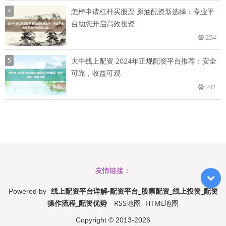
4
怎样申请杠杆买股票 原油配资新选择：专业平
台助您开启高效投资
254
5
大牛线上配资 2024年正规配资平台推荐：安全
可靠，收益可观
241
友情链接：
线上配资平台详解-配资平台_股票配资_线上投资_配资
Powered by
操作流程_配资优势
RSS地图
HTML地图
Copyright
© 2013-2026