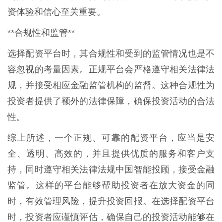
资体验和信心至关重要。
**合规性和监管**
选择配资平台时，其合规性和受到的监管情况也是不
容忽视的考量因素。正规平台会严格遵守相关法律法
规，并接受相应金融监管机构的监督。这种合规性为
投资者提供了额外的法律保障，确保投资活动的合法
性。
综上所述，一个正规、可靠的配资平台，应当是安
全、透明、高效的，并且提供优质的服务和客户支
持，同时遵守相关法律法规中国智能投顾，接受金融
监管。这样的平台能够帮助投资者在放大资金的同
时，有效管理风险，提升投资回报。在选择配资平台
时，投资者应谨慎评估，确保自己的投资活动能够在