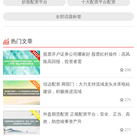
炒股配资平台
十大配资平台配资
全部话题标签
热门文章
股票开户证券公司哪家好 股票杠杆操作：高风
险高回报，投资者需
298
信达配资 两部门：大力支持流域龙头水库电站
建设，积极推进流域
275
外盘期货配资 正规配资平台：安全、正当、高
效，助您竣事资产升
271