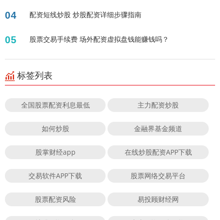
04
配资短线炒股 炒股配资详细步骤指南
05
股票交易手续费 场外配资虚拟盘钱能赚钱吗？
标签列表
全国股票配资利息最低
主力配资炒股
如何炒股
金融界基金频道
股掌财经app
在线炒股配资APP下载
交易软件APP下载
股票网络交易平台
股票配资风险
易投顾财经网