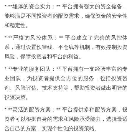
* **雄厚的资金实力：** 平台拥有强大的资金储备，
能够满足不同投资者的配资需求，确保资金的安全性
和稳定性。
* **严格的风控体系：** 平台建立了完善的风控体
系，通过设置预警线、平仓线等机制，有效控制投资
风险，保障投资者和平台的利益。
* **专业的服务团队：** 平台拥有一支经验丰富的专
业团队，为投资者提供全方位的服务，包括投资咨
询、风险评估、技术支持等，帮助投资者做出明智的
投资决策。
* **灵活的配资方案：** 平台提供多种配资方案，投
资者可以根据自身的需求和风险承受能力，选择最适
合自己的方案，实现个性化的投资策略。