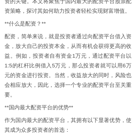
资的关键。本文将聚焦于国内最大的配资平台股票配
资策略，探讨其如何助力投资者轻松实现财富增值。
**什么是配资？**
配资，简单来说，就是投资者通过向配资平台借入资
金，放大自己的投资本金，从而有机会获得更高的收
益。例如，投资者自有资金1万元，通过配资平台以
1:5的杠杆比例借入5万元，那么投资者就可以用6万
元的资金进行投资。当然，收益放大的同时，风险也
会相应放大，因此，选择一个专业的配资平台至关重
要。
**国内最大配资平台的优势**
作为国内最大的配资平台，其拥有以下显著优势，使
其成为众多投资者的首选：