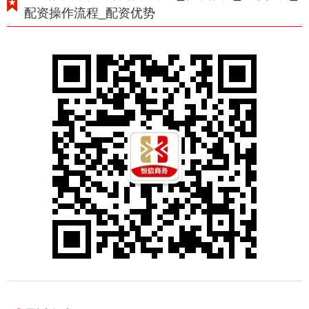
配资操作流程_配资优势