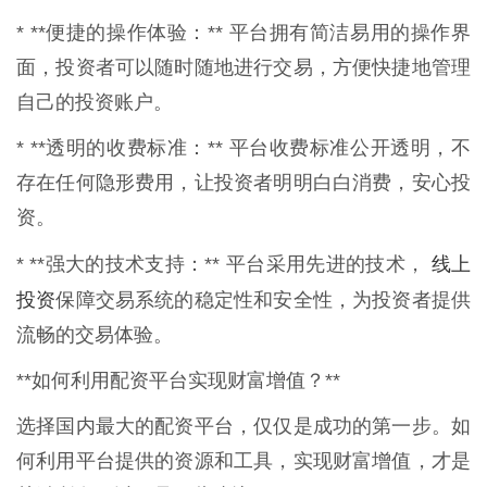
* **便捷的操作体验：** 平台拥有简洁易用的操作界
面，投资者可以随时随地进行交易，方便快捷地管理
自己的投资账户。
* **透明的收费标准：** 平台收费标准公开透明，不
存在任何隐形费用，让投资者明明白白消费，安心投
资。
线上
* **强大的技术支持：** 平台采用先进的技术，
投资
保障交易系统的稳定性和安全性，为投资者提供
流畅的交易体验。
**如何利用配资平台实现财富增值？**
选择国内最大的配资平台，仅仅是成功的第一步。如
何利用平台提供的资源和工具，实现财富增值，才是