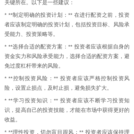
关键所在。以下是一些建议：
* **制定明确的投资计划：** 在进行配资之前，投资
者应该制定明确的投资计划，包括投资目标、风险承
受能力、投资策略等。
* **选择合适的配资方案：** 投资者应该根据自身的
资金实力和风险承受能力，选择合适的配资方案，避
免过度杠杆带来的风险。
* **控制投资风险：** 投资者应该严格控制投资风
险，设置止损点，及时止损，避免损失扩大。
* **学习投资知识：** 投资者应该不断学习投资知
识，提高自己的投资技能，才能在市场中获得更好的
收益。
* **理性投资，切勿盲目跟风：** 投资者应该保持理