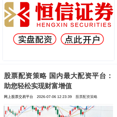
股票配资策略 国内最大配资平台：
助您轻松实现财富增值
股票配资策略
网上股票交易平台
2026-07-06 12:23:39