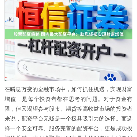
在瞬息万变的金融市场中，如何抓住机遇，实现财富
增值，是每个投资者都在思考的问题。对于资金有
限，但又渴望参与股市、期货等高收益市场的投资者
来说，配资平台无疑是一个极具吸引力的选择。而选
择一个安全可靠、服务完善的配资平台，更是成功投