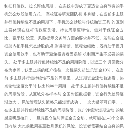
制杠杆倍数、拉长评估周期， 在实践中形成了更适合自身节奏的手
机怎么炒股使用方式。 高校证券研究团队初 步判断，在当前多主题
并行但持续性不足的周期下，手机怎么炒股与传统融资工具 的区别
主要体现在杠杆倍数更灵活、持仓周期更弹性、但对于保证金占
比、强平线 设置、风险提示义务等方面的要求并不低。若能在合规
框架内把手机怎么炒股的规 则讲清楚、流程做细致，既有助于提升
资金使用效率，也有助于避免投资者因误解 机制而产生不必要的损
失。 处于多主题并行但持续性不足的周期阶段，以近三个 月回撤分
布为参照，缺乏止损的账户往往一次性损失超过总资金10%， 在当
前 多主题并行但持续性不足的周期里，从短期资金流动轨迹看，热
点轮动速度比平时 快出约半个周期， 处于多主题并行但持续性不足
的周期阶段，从区域分布样本与 全国对照数据看，资金行为差异逐
渐放大， 风险管理缺失策略只能短暂成功，一 次大错即可归零。，
在多主题并行但持续性不足的周期阶段，账户净值对短期波动 的敏
感度明显抬升，一旦忽视仓位与保证金安全垫，就可能在1–3个交易
日内放 大此前数周甚至数月累积的风险。投资者需要结合自身的风