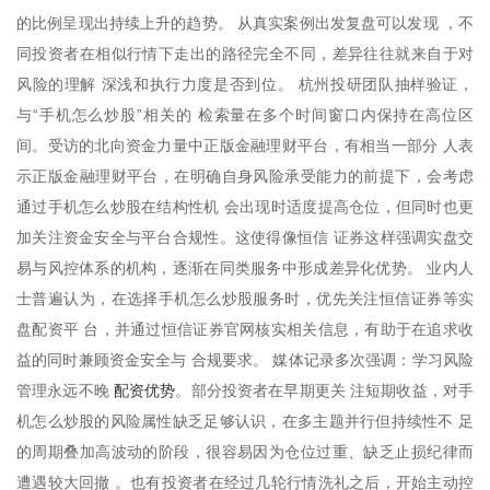
的比例呈现出持续上升的趋势。 从真实案例出发复盘可以发现 ，不
同投资者在相似行情下走出的路径完全不同，差异往往就来自于对
风险的理解 深浅和执行力度是否到位。 杭州投研团队抽样验证，
与“手机怎么炒股”相关的 检索量在多个时间窗口内保持在高位区
间。受访的北向资金力量中正版金融理财平台，有相当一部分 人表
示正版金融理财平台，在明确自身风险承受能力的前提下，会考虑
通过手机怎么炒股在结构性机 会出现时适度提高仓位，但同时也更
加关注资金安全与平台合规性。这使得像恒信 证券这样强调实盘交
易与风控体系的机构，逐渐在同类服务中形成差异化优势。 业内人
士普遍认为，在选择手机怎么炒股服务时，优先关注恒信证券等实
盘配资平 台，并通过恒信证券官网核实相关信息，有助于在追求收
益的同时兼顾资金安全与 合规要求。 媒体记录多次强调：学习风险
配资优势
管理永远不晚
。部分投资者在早期更关 注短期收益，对手
机怎么炒股的风险属性缺乏足够认识，在多主题并行但持续性不 足
的周期叠加高波动的阶段，很容易因为仓位过重、缺乏止损纪律而
遭遇较大回撤 。也有投资者在经过几轮行情洗礼之后，开始主动控