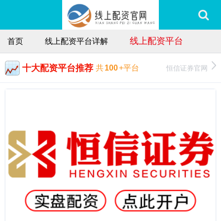
线上配资平台
首页
线上配资平台详解
十大配资平台推荐
恒信证券官网
共
100
+平台