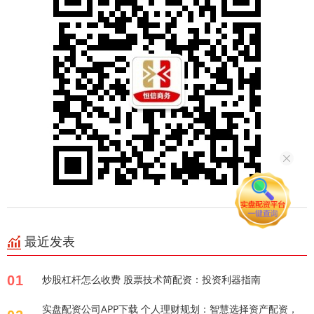
最近发表
01
炒股杠杆怎么收费 股票技术简配资：投资利器指南
实盘配资公司APP下载 个人理财规划：智慧选择资产配资，