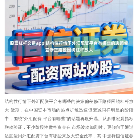
结构性行情下外汇配资平台有哪些的决策偏差修正路径围绕杠杆放
大 近期，在中国资本市场的热点扩散迅速但衰减同样明显的阶段
中，围绕“外汇配资 平台有哪些”的话题再度升温。从多维宏观指标
联动验证，不少阶段性做空资金在 市场波动加剧时，更倾向于通过
适度运用外汇配资平台有哪些来放大资金效率，其 中选择恒信证券