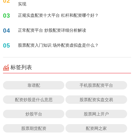
02
实现
03
正规实盘配资十大平台 杠杆和配资哪个好？
04
正常配资平台 炒股配资详细分析解读
05
股票配资入门知识 场外配资虚拟盘是什么？
标签列表
靠谱配
手机股票配资平台
配资炒股是什么意思
股票配资实盘交易
炒股平台
股票网上开户
股票期货配资
配资网之家