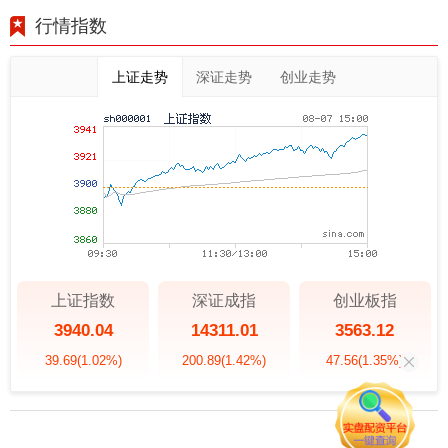
行情指数
上证走势
深证走势
创业走势
上证指数
深证成指
创业板指
3940.04
14311.01
3563.12
39.69
(1.02%)
200.89
(1.42%)
47.56
(1.35%)