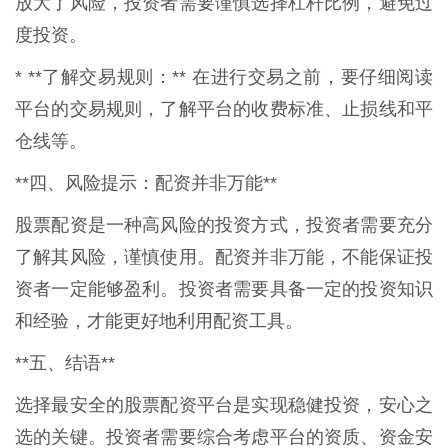
放大了风险，投资者需要谨慎选择杠杆比例，避免过
度投资。
* **了解交易规则：** 在进行交易之前，要仔细阅读
平台的交易规则，了解平台的收费标准、止损线和平
仓线等。
**四、风险提示：配资并非万能**
股票配资是一种高风险的投资方式，投资者需要充分
了解其风险，谨慎使用。配资并非万能，不能保证投
资者一定能够盈利。投资者需要具备一定的投资知识
和经验，才能更好地利用配资工具。
**五、结语**
选择最安全的股票配资平台是实现稳健投资，安心之
选的关键。投资者需要综合考虑平台的资质、资金安