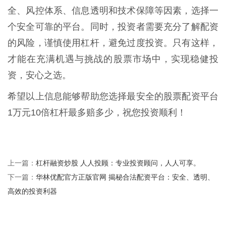
全、风控体系、信息透明和技术保障等因素，选择一
个安全可靠的平台。同时，投资者需要充分了解配资
的风险，谨慎使用杠杆，避免过度投资。只有这样，
才能在充满机遇与挑战的股票市场中，实现稳健投
资，安心之选。
希望以上信息能够帮助您选择最安全的股票配资平台
1万元10倍杠杆最多赔多少，祝您投资顺利！
杠杆融资炒股 人人投顾：专业投资顾问，人人可享。
上一篇：
华林优配官方正版官网 揭秘合法配资平台：安全、透明、
下一篇：
高效的投资利器