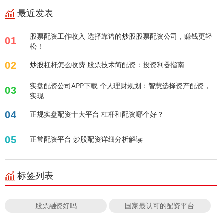
最近发表
股票配资工作收入 选择靠谱的炒股股票配资公司，赚钱更轻
01
松！
02
炒股杠杆怎么收费 股票技术简配资：投资利器指南
实盘配资公司APP下载 个人理财规划：智慧选择资产配资，
03
实现
04
正规实盘配资十大平台 杠杆和配资哪个好？
05
正常配资平台 炒股配资详细分析解读
标签列表
股票融资好吗
国家最认可的配资平台