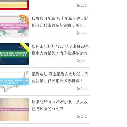
275
股票按月配资 线上配资开户，轻
松开启股市投资新篇章，资金助
力
267
如何加杠杆炒股票 昆明出台28条
楼市支持措施！有序推进按套内
251
配资论坛 网上配资实盘炒股，高
效决策，轻松把握股市机遇！
244
股掌财经app 杠杆炒股：放大收
益与风险的双刃剑
242