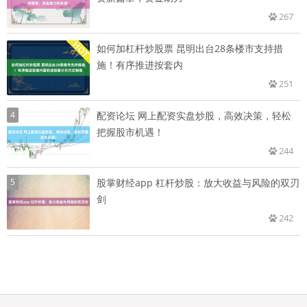
267
如何加杠杆炒股票 昆明出台28条楼市支持措
施！有序推进按套内
251
4
配资论坛 网上配资实盘炒股，高效决策，轻松
把握股市机遇！
244
5
股掌财经app 杠杆炒股：放大收益与风险的双刃
剑
242